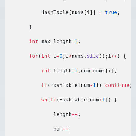
            HashTable[nums[i]] 
=
 true
;
        }
        int
 max_length
=
1
;
        for
(
int
 i
=
0
;i
<
nums.
size
();i
++
) {
            int
 length
=
1
,num
=
nums[i];
            if
(HashTable[num
-
1
]) 
continue
;
            while
(HashTable[num
+
1
]) {
                length
++
;
                num
++
;