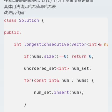
O(1)
(
1
)
在去重的同时能够以
的时间复杂度查询键值
O
具体用法请见
哈希值与哈希表
改进后代码：
class
 Solution
 {
public:
    int
 longestConsecutive
(
vector
<
int
>
&
 num
        if
(nums.
size
()
==
0
) 
return
 0
;
        unordered_set
<int>
 num_set;
        for
(
const
 int&
 num : nums) {
            num_set.
insert
(num);
        }