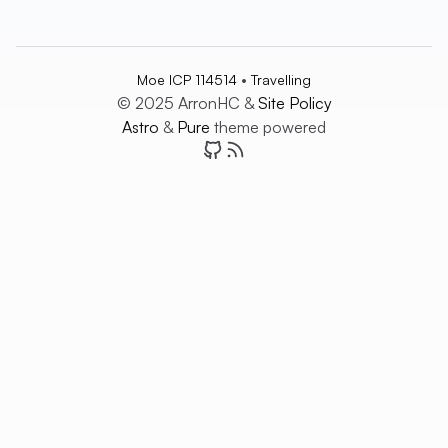
•
Moe ICP 114514
Travelling
© 2025 ArronHC &
Site Policy
Astro
&
Pure
theme powered