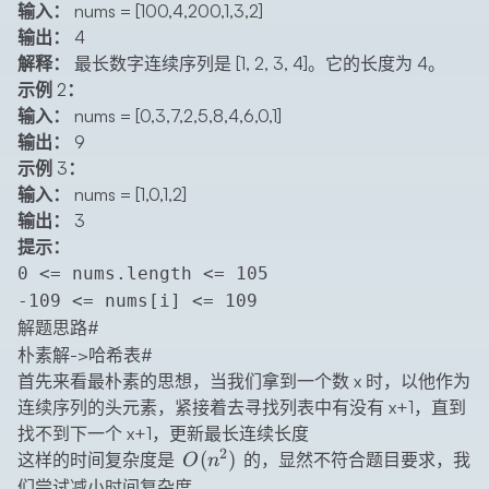
输入：
nums = [100,4,200,1,3,2]
输出：
4
解释：
最长数字连续序列是 [1, 2, 3, 4]。它的长度为 4。
示例 2：
输入：
nums = [0,3,7,2,5,8,4,6,0,1]
输出：
9
示例 3：
输入：
nums = [1,0,1,2]
输出：
3
提示：
0 <= nums.length <= 105
-109 <= nums[i] <= 109
解题思路
#
朴素解->哈希表
#
首先来看最朴素的思想，当我们拿到一个数 x 时，以他作为
连续序列的头元素，紧接着去寻找列表中有没有 x+1，直到
找不到下一个 x+1，更新最长连续长度
2
O(n^2)
(
)
这样的时间复杂度是
的，显然不符合题目要求，我
O
n
们尝试减小时间复杂度。