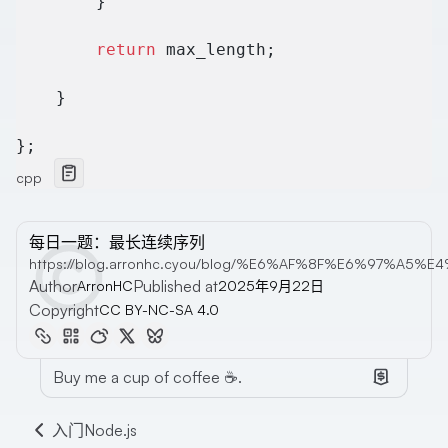
        }
        return
 max_length;
    }
};
cpp
每日一题：最长连续序列
https://blog.arronhc.cyou/blog/%E6%AF%8F%E6%9
Author
Published at
ArronHC
2025年9月22日
Copyright
CC BY-NC-SA 4.0
Buy me a cup of coffee ☕.
入门Node.js