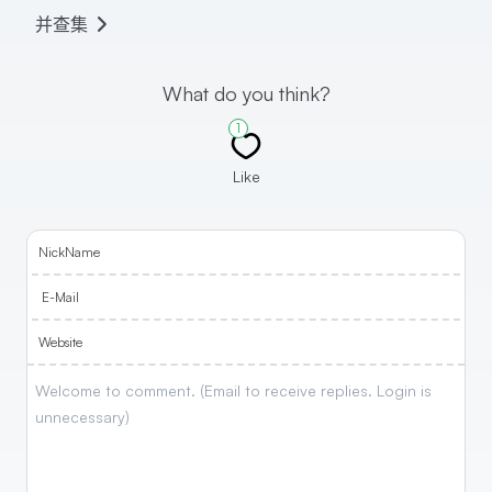
并查集
What do you think?
1
Like
NickName
E-Mail
Website