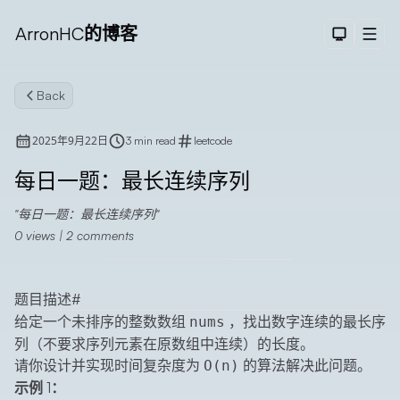
ArronHC的博客
Dark The
Men
Back
2025年9月22日
3 min read
leetcode
每日一题：最长连续序列
每日一题：最长连续序列
Search
0
views |
2
comments
题目描述
#
给定一个未排序的整数数组
，找出数字连续的最长序
nums
列（不要求序列元素在原数组中连续）的长度。
请你设计并实现时间复杂度为
的算法解决此问题。
O(n)
示例 1：