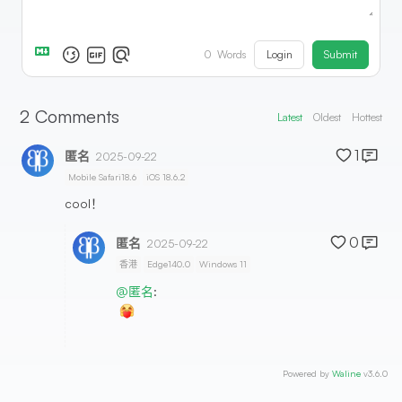
Login
Submit
0
Words
2
Comments
Latest
Oldest
Hottest
1
匿名
2025-09-22
Mobile Safari18.6
iOS 18.6.2
cool！
0
匿名
2025-09-22
香港
Edge140.0
Windows 11
@匿名
:
Powered by
Waline
v3.6.0