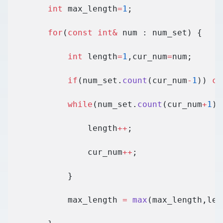
        int
 max_length
=
1
;
        for
(
const
 int&
 num : num_set) {
            int
 length
=
1
,cur_num
=
num;
            if
(num_set.
count
(cur_num
-
1
)) 
co
            while
(num_set.
count
(cur_num
+
1
))
                length
++
;
                cur_num
++
;
            }
            max_length 
=
 max
(max_length,len