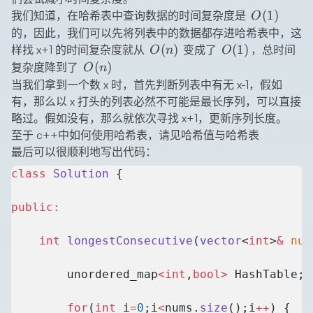
O(1)
(
1
)
我们知道，在哈希表中查询数据的时间复杂度是
O
的，因此，我们可以先将列表中的数据都存进哈希表中，这
O(n)
O(1)
(
)
(
1
)
样找 x+1 的时间复杂度就从
变成了
，总时间
O
n
O
O(n)
(
)
复杂度降到了
O
n
当我们拿到一个数 x 时，首先判断列表中有无 x-1，假如
有，那么以 x 打头的列表必然不可能是最长序列，可以直接
略过。假如没有，那么就依次寻找 x+1，更新序列长度。
至于 c++中如何使用哈希表，请见
哈希值与哈希表
最后可以很顺利地写出代码：
class
 Solution
 {
public:
    int
 longestConsecutive
(
vector
<
int
>
&
 num
        unordered_map
<int
,
bool>
 HashTable;
        for
(
int
 i
=
0
;i
<
nums.
size
();i
++
) {