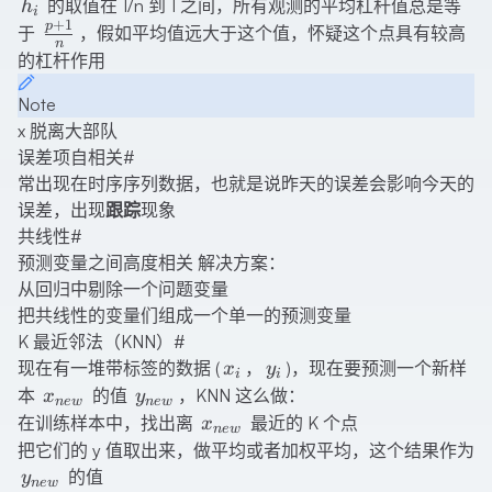
h_i
的取值在 1/n 到 1 之间，所有观测的平均杠杆值总是等
h
i
+
1
p
\frac{p+1}
于
，假如平均值远大于这个值，怀疑这个点具有较高
n
{n}
的杠杆作用
Note
x 脱离大部队
误差项自相关
#
常出现在时序序列数据，也就是说昨天的误差会影响今天的
误差，出现
跟踪
现象
共线性
#
预测变量之间高度相关 解决方案：
从回归中剔除一个问题变量
把共线性的变量们组成一个单一的预测变量
K 最近邻法（KNN）
#
x_i
y_i
现在有一堆带标签的数据 (
，
)，现在要预测一个新样
x
y
i
i
x_{new}
y_{new}
本
的值
，KNN 这么做：
x
y
n
e
w
n
e
w
x_{new}
在训练样本中，找出离
最近的 K 个点
x
n
e
w
把它们的 y 值取出来，做平均或者加权平均，这个结果作为
y_{new}
的值
y
n
e
w