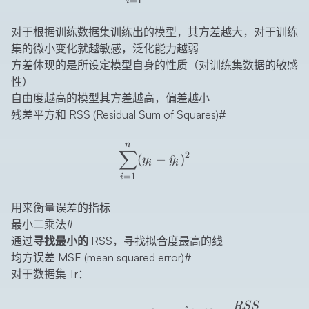
=
1
i
对于根据训练数据集训练出的模型，其方差越大，对于训练
集的微小变化就越敏感，泛化能力越弱
方差体现的是所设定模型自身的性质（对训练集数据的敏感
性）
自由度越高的模型其方差越高，偏差越小
残差平方和 RSS (Residual Sum of Squares)
#
\sum_{i=1}^n (y_i - \hat
n
∑
2
(
−
^
)
y
y
i
i
=
1
i
用来衡量误差的指标
最小二乘法
#
通过
寻找最小的 RSS
，寻找拟合度最高的线
均方误差 MSE (mean squared error)
#
对于数据集 Tr：
MSE_{T_r}=Ave_{i∈{T_r}}
RSS