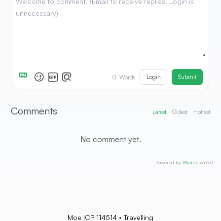
Login
Submit
0
Words
Comments
Latest
Oldest
Hottest
No comment yet.
Powered by
Waline
v3.6.0
•
Moe ICP 114514
Travelling