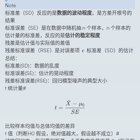
Note
标准差（SD）反应的是
数据的波动程度
，是方差开根号的
结果
标准误差（SE）是在数据中随机抽 n 个样本，n 个样本的
估计量的标准差，反应的是
估计的稳定程度
残差是估计值与实际值的差值
\epsilon
残差标准误差（RSE）是对误差项
标准差（SD）的估计
ϵ
总结：
标准差(SD)：数据的乱度
标准误差(SE)：估计的晃动程度
残差标准误差(RSE)：回归模型噪声的典型大小
t 统计量
#
ˉ
t=\frac{\bar{X}-\mu_0}
−
X
μ
0
=
t
SE
比较样本均值与总体均值的差异
t 值（判断H0 假设，绝对值越大，假设越不成立）
#