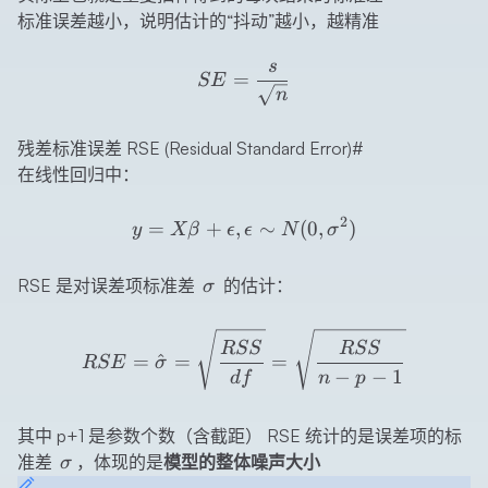
标准误差越小，说明估计的“抖动”越小，越精准
s
SE=\frac{s}{\sqrt{n}}
=
SE
n
残差标准误差 RSE (Residual Standard Error)
#
在线性回归中：
y=X\beta+\epsilon,\epsil
2
=
+
,
∼
(
0
,
)
y
Xβ
ϵ
ϵ
N
σ
\sigma
RSE 是对误差项标准差
的估计：
σ
RSE=\hat{\sigma}=\sqrt
RSS
RSS
=
^
=
=
RSE
σ
−
−
1
df
n
p
其中 p+1 是参数个数（含截距） RSE 统计的是误差项的标
\sigma
准差
，体现的是
模型的整体噪声大小
σ