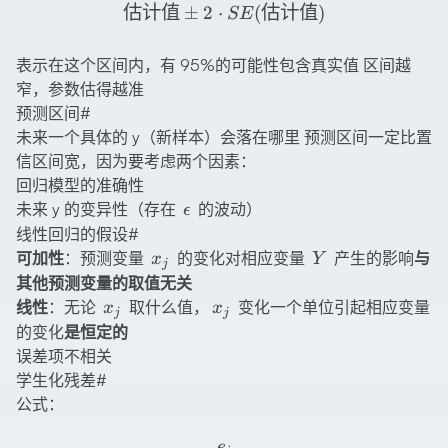
估计值±2\cdot SE(估计值
估计值
±
2
⋅
(
估计值
)
SE
表示在这个区间内，有 95%的可能性包含真实值 区间越
窄，参数估得越准
预测区间
#
未来一个具体的 y（新样本）会落在哪里 预测区间一定比置
信区间宽，因为要考虑两个因素：
回归模型的准确性
\epsilon
未来 y 的变异性（存在
的波动）
ϵ
线性回归的假设
#
x_j
Y
可加性
：预测变量
的变化对相应变量
产生的影响
与
x
Y
j
其他预测变量的取值无关
x_j
x_j
线性
：无论
取什么值，
变化一个单位引起相应变量
x
x
j
j
的变化
是恒定的
误差项不相关
学生化残差
#
公式：
e