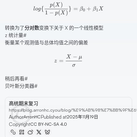
log\{\frac{p(X)}{1-p(X)
(
)
p
X
{
}
=
+
l
o
g
β
β
X
0
1
1
−
(
)
p
X
转换为了
分对数
变换下关于 X 的一个线性模型
z 统计量
#
衡量某个观测值与总体均值之间的偏差
−
z=\frac{X-\mu}{\sigma}
X
μ
=
z
σ
稍后再看
#
贝叶斯分类器
#
高统期末复习
https://blog.arronhc.cyou/blog/%E9%AB%98%E7%BB
Author
Published at
ArronHC
2025年11月19日
Copyright
CC BY-NC-SA 4.0