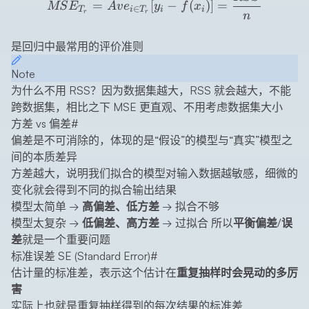
^
=
[
−
(
)]
=
MS
E
A
v
e
y
f
x
∈
T
i
T
i
i
r
r
n
是回归中最常用的评价准则
Note
为什么不用 RSS？因为数据集越大，RSS 就会越大，不能
跨数据集，相比之下 MSE 更直观、不用考虑数据集大小
方差 vs 偏差
#
偏差是不可消除的，体现的是“假设”的模型与“真实”模型之
间的本质差异
方差越大，说明我们拟合的模型对输入数据越敏感，细微的
变化就会得到不同的拟合输出结果
模型太简单 →
高偏差、低方差
→ 拟合不够
模型太复杂 →
低偏差、高方差
→ 过拟合 所以
平衡偏差/误
差
就是一个重要问题
标准误差 SE (Standard Error)
#
估计量的标准差，表示这个估计在
重复抽样时会晃动的多厉
害
实际上也就是重复抽样得到的每次结果的标准差