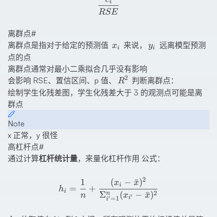
\frac{e_i}{RSE}
i
RSE
离群点
#
x_i
y_i
离群点是指对于给定的预测值
来说，
远离模型预测
x
y
i
i
点的点
离群点通常对最小二乘拟合几乎没有影响
2
R^2
会影响 RSE、置信区间、p 值、
判断离群点：
R
绘制学生化残差图，学生化残差大于 3 的观测点可能是离
群点
Note
x 正常，y 很怪
高杠杆点
#
通过计算
杠杆统计量
，来量化杠杆作用 公式：
2
h_i=\frac{1}{n}+\frac{(x
1
(
−
ˉ
)
x
x
i
=
+
h
i
2
Σ
(
−
ˉ
)
n
n
x
x
′
′
i
=
1
i