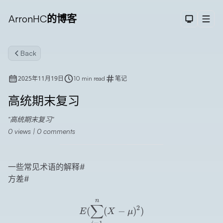
ArronHC的博客
Dark The
Men
Back
2025年11月19日
10 min read
笔记
高统期末复习
高统期末复习
Search
0
views |
0
comments
一些常见术语的解释
#
方差
#
E(\sum_{i=1}^n(X-\mu)^
n
∑
2
(
(
−
)
)
E
X
μ