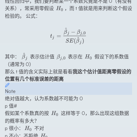
线性回归中，我们要判断某一个系数究竟是不是 0（有没有
H_0
关系），常采用零假设
，而 t 值就是用来判断这个假设
H
0
检验的。 公式：
^
t_j=\frac{\hat{\beta}_j-
−
β
β
,
0
j
j
=
t
j
^
(
)
SE
β
j
^
\hat{\beta}_j
\beta_{j,
H_0
其中：
表示估计值
表示在
假设下的系数值
β
β
H
,
0
0
j
j
0}
（通常为 0）
那么 t 值的含义实际上就是看看
我这个估计值距离零假设的
位置有几个标准误差的距离
Note
绝对值越大，认为系数越不可能为 0
p 值
#
H_0
假如某个系数真的按
这样等于 0，那么出现这组数据
H
0
的概率有多大？
H_0
p 很小：
不对
H
0
H_0
p 不小：不拒绝
H