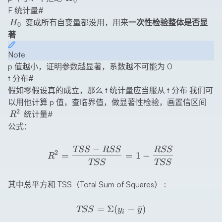
0
F 统计量
#
H_0
变成所有自变量都没用，用来
一次性检验整体是否显
H
0
著
Note
p 值越小，证明参数越显著，系数越不可能为 0
t 分布
#
假如零假设真的成立，那么 t 统计量应当服从 t 分布 我们可
以用他计算 p 值，查临界值，做显著性检验，画置信区间
2
R^2
统计量
#
R
公式：
−
R^2=\frac{TSS-RSS}{TS
TSS
RSS
RSS
2
=
=
1
−
R
TSS
TSS
其中总平方和 TSS（Total Sum of Squares） :
TSS=\Sigma(y_i-\bar{y}
=
Σ
(
−
ˉ
)
TSS
y
y
i