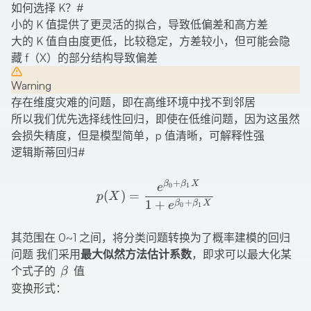
如何选择 K？
#
小的 K 值提供了更灵活的拟合，导致低偏差和高方差
大的 K 值自由度更低，比较稳定，方差较小，但可能会隐
藏 f（X）的部分结构导致偏差
Warning
存在维度灾难的问题，即在高维环境中找不到邻居
所以我们优先选择线性回归，即使在低维问题，因为这虽然
会损失精度，但是模型简单，p 值清晰，可解释性强
逻辑斯蒂回归
#
p(X)=\frac{e^{\beta_0+
+
β
β
X
0
1
e
(
)
=
p
X
+
1
+
β
β
X
e
0
1
其范围在 0~1 之间，将分类问题转换为了概率建模的回归
问题 我们采用
最大似然方法估计系数
，即求可以最大化某
\beta
个式子的
值
β
变换形式：