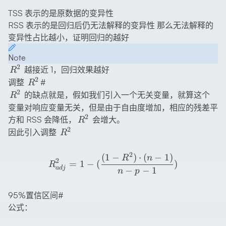
TSS 表示的是原数据的变异性
RSS 表示的是回归后仍无法解释的变异性 那么无法解释的
变异性占比越小，证明回归的越好
Note
2
R^2
越接近 1，回归效果越好
R
2
R^2
调整
#
R
2
R^2
的缺点就是，假如我们引入一个无关变量，就算这个
R
变量对响应变量无关，但是由于自由度增加，相应的残差平
2
R^2
方和 RSS 会降低，
会增大。
R
2
R^2
因此引入调整
R
2
R_{adj}^2=1-(\frac{(1-R^
(
1
−
)
⋅
(
−
1
)
R
n
2
=
1
−
(
)
R
a
d
j
−
−
1
n
p
95%置信区间
#
公式：